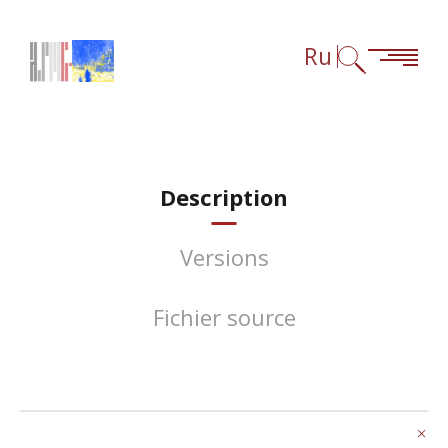
Перейти к содержанию
Перейти к навигации
Перейти к сноскам
Ru
Description
Versions
Fichier source