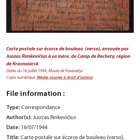
Carte postale sur écorce de bouleau (verso), envoyée par
Juozas Rimkevičius à sa mère, du Camp de Rechety, région
de Krasnoïarsk
Datée du 16 juillet 1944, Musée de Panevežys
Copie numérique.
Média soumis à droit d'auteur
File information :
Type:
Correspondance
Author(s):
Juozas Rinkevičius
Date:
16/07/1944
Title:
Carte postale sur écorce de bouleau (verso),