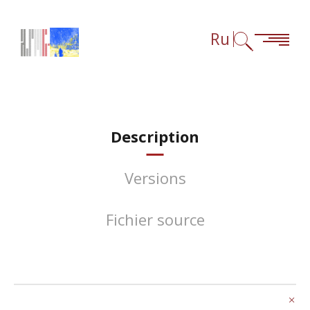
Перейти к содержанию
Перейти к навигации
Перейти к сноскам
Ru
Description
Versions
Fichier source