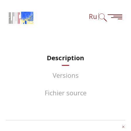
Перейти к содержанию
Перейти к навигации
Перейти к сноскам
Ru
Description
Versions
Fichier source