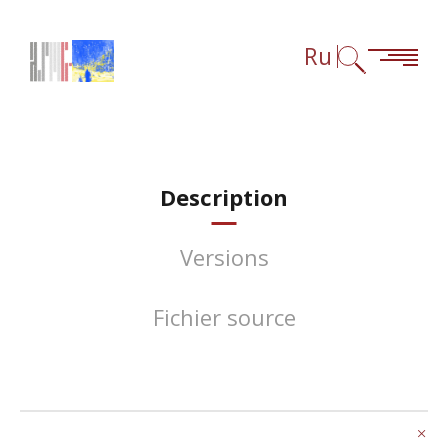
Перейти к содержанию
Перейти к навигации
Перейти к сноскам
Ru
Description
Versions
Fichier source