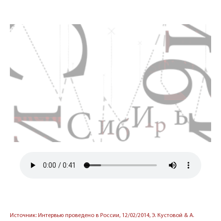
Источник: Интервью проведено в России, 12/02/2014, Э. Кустовой & А.