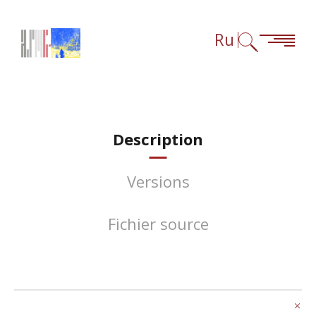
Перейти к содержанию
Перейти к навигации
Перейти к сноскам
Ru
Description
Versions
Fichier source