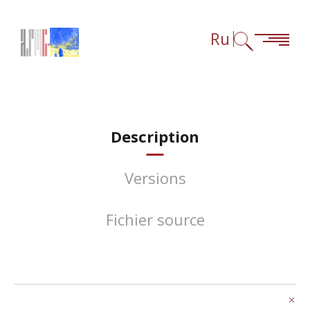
Перейти к содержанию
Перейти к навигации
Перейти к сноскам
Ru
Description
Versions
Fichier source