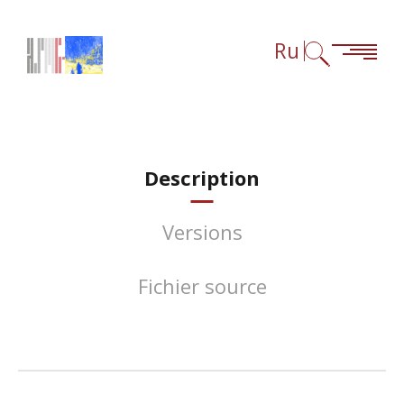
Перейти к содержанию
Перейти к навигации
Перейти к сноскам
Ru
Description
Versions
Fichier source