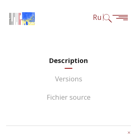
Перейти к содержанию
Перейти к навигации
Перейти к сноскам
Ru
Description
Versions
Fichier source