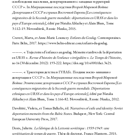
освобождение населения, депортированного с западных территорий
СССР ». In
Миграционные последствия Второй Мировой Войны:
Депортации в СССР и странах Восточной Европы [Les conséquences
migratoires de la Seconde guerre mondiale : déportations en URSS et dans les
pays d’Europe orientale]
, édité par Natalia Ablazhey et Alain Blum, Tome
3:112‑19. Novossibirsk, Russie: Nauka, 2015.
Craveri, Marta, et Anne-Marie Losonczy.
Enfants du Goulag
. Contemporaines.
Paris: Belin, 2017. https://www.belin-editeur.com/enfants-du-goulag.
———. « Trajectoires d’enfances au goulag. Mémoires tardives de la déportation
en URSS ».
Revue d’histoire de l’enfance « irrégulière ». Le Temps de l’histoire
,
no 14 (30 décembre 2012): 193‑222. https://doi.org/10.4000/rhei.3425.
———. « Траектории детства в ГУЛАГе. Поздние воспо- минания о
депортации в СССР ». In
Миграционные последствия Второй Мировой
Войны: Этническине депортации в СССР и странах Восточной Европы [Les
conséquences migratoires de la Seconde guerre mondiale. Déportations
ethniques en URSS et dans les pays d’Europe orientale]
, édité par Natalia
Ablazhey et Alain Blum, Tome 1:166‑82. Novossibirsk, Russie: Nauka, 2012.
Davoliūtė, Violeta, et Tomas Balkelis, éd.
Narratives of exile and identity: Soviet
deportation memoirs from the Baltic States
. Budapest ; New York: Central
European University Press, 2017.
Denis, Juliette.
La fabrique de la Lettonie soviétique : 1939-1949 : une
soviétisation de temps de guerre.
Thèse de doctorat, France:Nanterre, 2015.