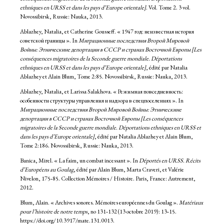
ethniques en URSS et dans les pays d’Europe orientale]
. Vol. Tome 2. 3 vol.
Novossibirsk, Russie: Nauka, 2013.
Ablazhey, Natalia, et Catherine Gousseff. « 1947 год: неизвестная история
советской границы ». In
Миграционные последствия Второй Мировой
Войны: Этническине депортации в СССР и странах Восточной Европы [Les
conséquences migratoires de la Seconde guerre mondiale. Déportations
ethniques en URSS et dans les pays d’Europe orientale]
, édité par Natalia
Ablazhey et Alain Blum, Tome 2:85. Novossibirsk, Russie: Nauka, 2013.
Ablazhey, Natalia, et Larissa Salakhova. « Режимная повседневность:
особенности структуры управления и надзора в спецпоселениях ». In
Миграционные последствия Второй Мировой Войны: Этническине
депортации в СССР и странах Восточной Европы [Les conséquences
migratoires de la Seconde guerre mondiale. Déportations ethniques en URSS et
dans les pays d’Europe orientale]
, édité par Natalia Ablazhey et Alain Blum,
Tome 2:186. Novossibirsk, Russie: Nauka, 2013.
Banica, Mirel. « La faim, un combat incessant ». In
Déportés en URSS. Récits
d’Européens au Goulag
, édité par Alain Blum, Marta Craveri, et Valérie
Nivelon, 175‑85. Collection Mémoires / Histoire. Paris, France: Autrement,
2012.
Blum, Alain. « Archives sonores. Mémoires européennes du Goulag ».
Matériaux
pour l’histoire de notre temps
, no 131‑132 (13 octobre 2019): 13‑15.
https://doi.org/10.3917/mate.131.0013.