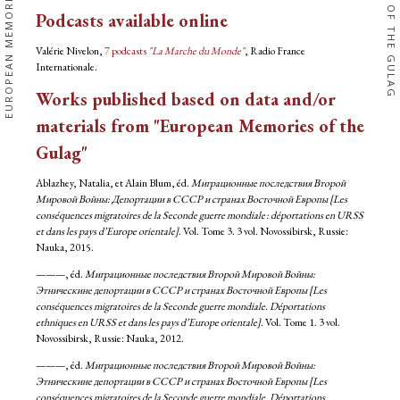
EUROPEAN MEMORIES
OF THE GULAG
Podcasts available online
Valérie Nivelon,
7 podcasts
"La Marche du Monde"
, Radio France
Internationale.
Works published based on data and/or
materials from "European Memories of the
Gulag"
Ablazhey, Natalia, et Alain Blum, éd.
Миграционные последствия Второй
Мировой Войны: Депортации в СССР и странах Восточной Европы [Les
conséquences migratoires de la Seconde guerre mondiale : déportations en URSS
et dans les pays d’Europe orientale]
. Vol. Tome 3. 3 vol. Novossibirsk, Russie:
Nauka, 2015.
———, éd.
Миграционные последствия Второй Мировой Войны:
Этническине депортации в СССР и странах Восточной Европы [Les
conséquences migratoires de la Seconde guerre mondiale. Déportations
ethniques en URSS et dans les pays d’Europe orientale]
. Vol. Tome 1. 3 vol.
Novossibirsk, Russie: Nauka, 2012.
———, éd.
Миграционные последствия Второй Мировой Войны:
Этническине депортации в СССР и странах Восточной Европы [Les
conséquences migratoires de la Seconde guerre mondiale. Déportations