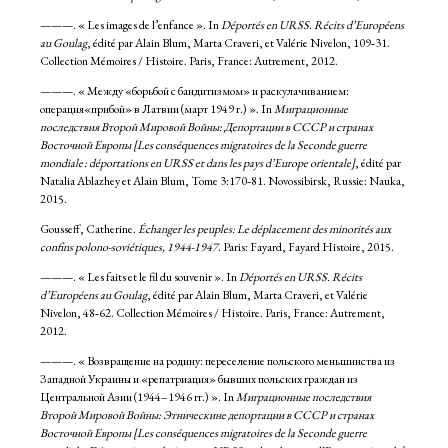
———. « Les images de l’enfance ». In
Déportés en URSS. Récits d’Européens
au Goulag
, édité par Alain Blum, Marta Craveri, et Valérie Nivelon, 109‑31.
Collection Mémoires / Histoire. Paris, France: Autrement, 2012.
———. « Между «борьбой с бандитизмом» и раскулачиванием:
операция«прибой» в Латвии (март 1949 г.) ». In
Миграционные
последствия Второй Мировой Войны: Депортации в СССР и странах
Восточной Европы [Les conséquences migratoires de la Seconde guerre
mondiale : déportations en URSS et dans les pays d’Europe orientale]
, édité par
Natalia Ablazhey et Alain Blum, Tome 3:170‑81. Novossibirsk, Russie: Nauka,
2015.
Gousseff, Catherine.
Échanger les peuples: Le déplacement des minorités aux
confins polono-soviétiques, 1944-1947
. Paris: Fayard, Fayard Histoire, 2015.
———. « Les faits et le fil du souvenir ». In
Déportés en URSS. Récits
d’Européens au Goulag
, édité par Alain Blum, Marta Craveri, et Valérie
Nivelon, 48‑62. Collection Mémoires / Histoire. Paris, France: Autrement,
2012.
———. « Возвращение на родину: переселение польского меньшинства из
Западной Украины и «репатриация» бывших польских граждан из
Центральной Азии (1944–1946 гг.) ». In
Миграционные последствия
Второй Мировой Войны: Этническине депортации в СССР и странах
Восточной Европы [Les conséquences migratoires de la Seconde guerre