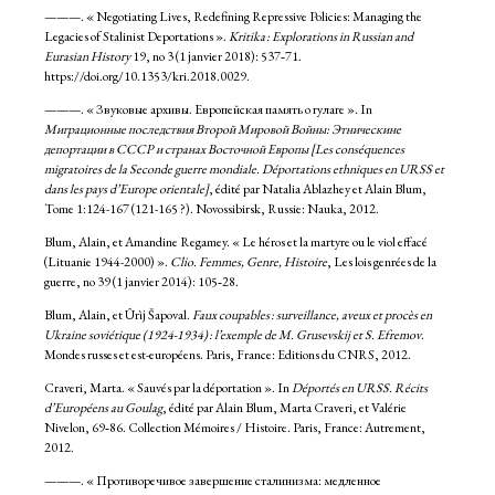
———. « Negotiating Lives, Redefining Repressive Policies: Managing the
Legacies of Stalinist Deportations ».
Kritika : Explorations in Russian and
Eurasian History
19, no 3 (1 janvier 2018): 537‑71.
https://doi.org/10.1353/kri.2018.0029.
———. « Звуковые архивы. Европейская память о гулаге ». In
Миграционные последствия Второй Мировой Войны: Этническине
депортации в СССР и странах Восточной Европы [Les conséquences
migratoires de la Seconde guerre mondiale. Déportations ethniques en URSS et
dans les pays d’Europe orientale]
, édité par Natalia Ablazhey et Alain Blum,
Tome 1:124-167 (121-165 ?). Novossibirsk, Russie: Nauka, 2012.
Blum, Alain, et Amandine Regamey. « Le héros et la martyre ou le viol effacé
(Lituanie 1944-2000) ».
Clio. Femmes, Genre, Histoire
, Les lois genrées de la
guerre, no 39 (1 janvier 2014): 105‑28.
Blum, Alain, et Ûrìj Šapoval.
Faux coupables : surveillance, aveux et procès en
Ukraine soviétique (1924-1934) : l’exemple de M. Grusevskij et S. Efremov
.
Mondes russes et est-européens. Paris, France: Editions du CNRS, 2012.
Craveri, Marta. « Sauvés par la déportation ». In
Déportés en URSS. Récits
d’Européens au Goulag
, édité par Alain Blum, Marta Craveri, et Valérie
Nivelon, 69‑86. Collection Mémoires / Histoire. Paris, France: Autrement,
2012.
———. « Противоречивое завершение сталинизма: медленное