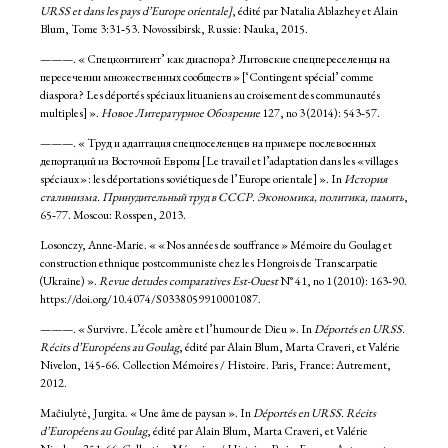
URSS et dans les pays d’Europe orientale]
, édité par Natalia Ablazhey et Alain
Blum, Tome 3:31‑53. Novossibirsk, Russie: Nauka, 2015.
———. « Спецконтигент’ как диаспора ? Литовские спецпереселенцы на
пересечении множественных сообществ » [‘Contingent spécial’ comme
diaspora ? Les déportés spéciaux lituaniens au croisement des communautés
multiples] ».
Новое Литературное Обозрение
127, no 3 (2014): 543‑57.
———. « Труд и адаптация спецпоселенцев на примере послевоенных
депортаций из Восточной Европы [Le travail et l’adaptation dans les « villages
spéciaux » : les déportations soviétiques de l’Europe orientale] ». In
История
сталинизма. Принудительный труд в СССР. Экономика, политика, память
,
65‑77. Moscou: Rosspen, 2013.
Losonczy, Anne-Marie. « « Nos années de souffrance » Mémoire du Goulag et
construction ethnique postcommuniste chez les Hongrois de Transcarpatie
(Ukraine) ».
Revue detudes comparatives Est-Ouest
N° 41, no 1 (2010): 163‑90.
https://doi.org/10.4074/S0338059910001087.
———. « Survivre. L’école amère et l’humour de Dieu ». In
Déportés en URSS.
Récits d’Européens au Goulag
, édité par Alain Blum, Marta Craveri, et Valérie
Nivelon, 145‑66. Collection Mémoires / Histoire. Paris, France: Autrement,
2012.
Mačiulytė, Jurgita. « Une âme de paysan ». In
Déportés en URSS. Récits
d’Européens au Goulag
, édité par Alain Blum, Marta Craveri, et Valérie