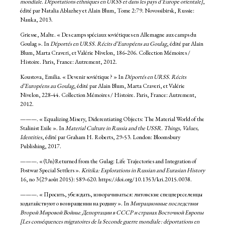
mondiale. Déportations ethniques en URSS et dans les pays d’Europe orientale]
,
édité par Natalia Ablazhey et Alain Blum, Tome 2:79. Novossibirsk, Russie:
Nauka, 2013.
Griesse, Malte. « Des camps spéciaux soviétiques en Allemagne aux camps du
Goulag ». In
Déportés en URSS. Récits d’Européens au Goulag
, édité par Alain
Blum, Marta Craveri, et Valérie Nivelon, 186‑206. Collection Mémoires /
Histoire. Paris, France: Autrement, 2012.
Koustova, Emilia. « Devenir soviétique ? » In
Déportés en URSS. Récits
d’Européens au Goulag
, édité par Alain Blum, Marta Craveri, et Valérie
Nivelon, 228‑44. Collection Mémoires / Histoire. Paris, France: Autrement,
2012.
———. « Equalizing Misery, Diderentiating Objects: The Material World of the
Stalinist Exile ». In
Material Culture in Russia and the USSR. Things, Values,
Identities
, édité par Graham H. Roberts, 29‑53. London: Bloomsbury
Publishing, 2017.
———. « (Un)Returned from the Gulag: Life Trajectories and Integration of
Postwar Special Settlers ».
Kritika: Explorations in Russian and Eurasian History
16, no 3 (29 août 2015): 589‑620. https://doi.org/10.1353/kri.2015.0038.
———. « Просить, убеждать, изворачиваться: литовские спецпереселенцы
ходатайствуют о возвращении на родину ». In
Миграционные последствия
Второй Мировой Войны: Депортации в СССР и странах Восточной Европы
[Les conséquences migratoires de la Seconde guerre mondiale : déportations en