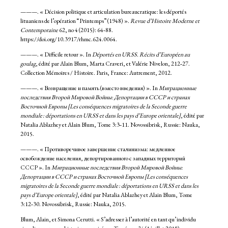
———. « Décision politique et articulation bureaucratique: les déportés
lituaniens de l’opération “Printemps” (1948) ».
Revue d’Histoire Moderne et
Contemporaine
62, no 4 (2015): 64‑88.
https://doi.org/10.3917/rhmc.624.0064.
———. « Difficile retour ». In
Déportés en URSS. Récits d’Européen au
goulag
, édité par Alain Blum, Marta Craveri, et Valérie Nivelon, 212‑27.
Collection Mémoires / Histoire. Paris, France: Autrement, 2012.
———. « Возвращение и память (вместо введения) ». In
Миграционные
последствия Второй Мировой Войны: Депортации в СССР и странах
Восточной Европы [Les conséquences migratoires de la Seconde guerre
mondiale : déportations en URSS et dans les pays d’Europe orientale]
, édité par
Natalia Ablazhey et Alain Blum, Tome 3:3‑11. Novossibrisk, Russie: Nauka,
2015.
———. « Противоречивое завершение сталинизма: медленное
освобождение населения, депортированного с западных территорий
СССР ». In
Миграционные последствия Второй Мировой Войны:
Депортации в СССР и странах Восточной Европы [Les conséquences
migratoires de la Seconde guerre mondiale : déportations en URSS et dans les
pays d’Europe orientale]
, édité par Natalia Ablazhey et Alain Blum, Tome
3:12‑30. Novossibrisk, Russie: Nauka, 2015.
Blum, Alain, et Simona Cerutti. « S’adresser à l’autorité en tant qu’individu