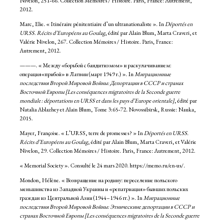
Nivelon, 251‑66. Collection Mémoires / Histoire. Paris, France: Autrement,
2012.
Marc, Elie. « Itinéraire pénitentiaire d’un ultranationaliste ». In
Déportés en
URSS. Récits d’Européens au Goulag
, édité par Alain Blum, Marta Craveri, et
Valérie Nivelon, 267. Collection Mémoires / Histoire. Paris, France:
Autrement, 2012.
———. « Между «борьбой с бандитизмом» и раскулачиванием:
операция«прибой» в Латвии (март 1949 г.) ». In
Миграционные
последствия Второй Мировой Войны: Депортации в СССР и странах
Восточной Европы [Les conséquences migratoires de la Seconde guerre
mondiale : déportations en URSS et dans les pays d’Europe orientale]
, édité par
Natalia Ablazhey et Alain Blum, Tome 3:65‑72. Novossibirsk, Russie: Nauka,
2015.
Mayer, Françoise. « L’URSS, terre de promesses ? » In
Déportés en URSS.
Récits d’Européens au Goulag
, édité par Alain Blum, Marta Craveri, et Valérie
Nivelon, 29. Collection Mémoires / Histoire. Paris, France: Autrement, 2012.
« Memorial Society ». Consulté le 24 mars 2020. https://memo.ru/en-us/.
Mondon, Hélène. « Возвращение на родину: переселение польского
меньшинства из Западной Украины и «репатриация» бывших польских
граждан из Центральной Азии (1944–1946 гг.) ». In
Миграционные
последствия Второй Мировой Войны: Этническине депортации в СССР и
странах Восточной Европы [Les conséquences migratoires de la Seconde guerre