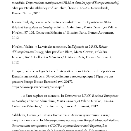
mondiale. Déportations ethniques en URSS et dans les pays d’Europe orientale]
,
édité par Natalia Ablazhey et Alain Blum, Tome 2:172‑85. Novossibirsk,
Russie: Nauka, 2013.
Niewiedzial, Agnieszka. « Se battre et combattre ». In
Déportés en URSS.
Récits d’Européens au Goulag
, édité par Alain Blum, Marta Craveri, et Valérie
Nivelon, 87‑102. Collection Mémoires / Histoire. Paris, France: Autrement,
2012.
Nivelon, Valérie. « La voix des témoins ». In
Déportés en URSS. Récits
d’Européens au Goulag
, édité par Alain Blum, Marta Craveri, et Valérie
Nivelon, 16‑18. Collection Mémoires / Histoire. Paris, France: Autrement,
2012.
Ohayon, Isabelle. « Ego-récits de l’intégration : deux itinéraires de déportés au
Kazakhstan soviétique ».
Slovo
Le discours autobiographique à l’épreuve des
pouvoirs Europe-Russie-Eurasie (6 avril 2017).
https://slovo.episciences.org/3254/pdf.
———. « Faire sa place en silence ». In
Déportés en URSS. Récits d’Européens
au Goulag
, édité par Alain Blum, Marta Craveri, et Valérie Nivelon, 132‑44.
Collection Mémoires / Histoire. Paris, France: Autrement, 2012.
Salakhova, Larissa, et Tatiana Romadita. « История депортации: взгляд
изнутри и из- вне ». In
Миграционные последствия Второй Мировой Войны:
Этническине депортации в СССР и странах Восточной Европы [Les
conséquences migratoires de la Seconde guerre mondiale. Déportations