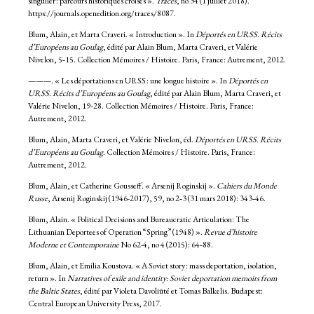
singulier : parcours historiques croisés ».
Tracés
, no 34 (1 juillet 2018).
https://journals.openedition.org/traces/8087.
Blum, Alain, et Marta Craveri. « Introduction ». In
Déportés en URSS. Récits
d’Européens au Goulag
, édité par Alain Blum, Marta Craveri, et Valérie
Nivelon, 5‑15. Collection Mémoires / Histoire. Paris, France: Autrement, 2012.
———. « Les déportations en URSS : une longue histoire ». In
Déportés en
URSS. Récits d’Européens au Goulag
, édité par Alain Blum, Marta Craveri, et
Valérie Nivelon, 19‑28. Collection Mémoires / Histoire. Paris, France:
Autrement, 2012.
Blum, Alain, Marta Craveri, et Valérie Nivelon, éd.
Déportés en URSS. Récits
d’Européens au Goulag
. Collection Mémoires / Histoire. Paris, France:
Autrement, 2012.
Blum, Alain, et Catherine Gousseff. « Arsenij Roginskij ».
Cahiers du Monde
Russe
, Arsenij Roginskij (1946-2017), 59, no 2‑3 (31 mars 2018): 343‑46.
Blum, Alain. « Political Decisions and Bureaucratic Articulation: The
Lithuanian Deportees of Operation “Spring” (1948) ».
Revue d’histoire
Moderne et Contemporaine
No 62-4, no 4 (2015): 64‑88.
Blum, Alain, et Emilia Koustova. « A Soviet story : mass deportation, isolation,
return ». In
Narratives of exile and identity: Soviet deportation memoirs from
the Baltic States
, édité par Violeta Davoliūté et Tomas Balkelis. Budapest:
Central European University Press, 2017.