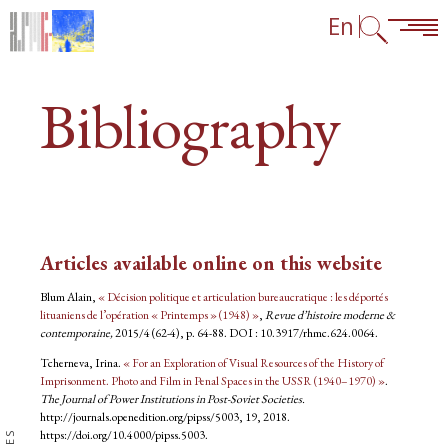
Skip to content
Skip to navigation
Go to footer links
En
Bibliography
Articles available online on this website
Blum Alain,
« Décision politique et articulation bureaucratique : les déportés
lituaniens de l’opération « Printemps » (1948) »
,
Revue d’histoire moderne &
contemporaine,
2015/4 (62-4), p. 64-88. DOI : 10.3917/rhmc.624.0064.
Tcherneva, Irina.
« For an Exploration of Visual Resources of the History of
Imprisonment. Photo and Film in Penal Spaces in the USSR (1940–1970) »
.
The Journal of Power Institutions in Post-Soviet Societies.
http://journals.openedition.org/pipss/5003
, 19, 2018.
https://doi.org/10.4000/pipss.5003.