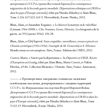
депортации в СССР и странах Восточной Европы [Les conséquences
migratoires de la Seconde guerre mondiale. Déportations ethniques en URSS et
dans les pays d’Europe orientale]
, édité par Natalia Ablazhey et Alain Blum,
Tome 1:124-167 (121-165 ?). Novossibirsk, Russie: Nauka, 2012.
Blum, Alain, et Amandine Regamey. « Le héros et la martyre ou le viol effacé
(Lituanie 1944-2000) ».
Clio. Femmes, Genre, Histoire
, Les lois genrées de la
guerre, no 39 (1 janvier 2014): 105‑28.
Blum, Alain, et Ûrìj Šapoval.
Faux coupables : surveillance, aveux et procès en
Ukraine soviétique (1924-1934) : l’exemple de M. Grusevskij et S. Efremov
.
Mondes russes et est-européens. Paris, France: Editions du CNRS, 2012.
Craveri, Marta. « Sauvés par la déportation ». In
Déportés en URSS. Récits
d’Européens au Goulag
, édité par Alain Blum, Marta Craveri, et Valérie
Nivelon, 69‑86. Collection Mémoires / Histoire. Paris, France: Autrement,
2012.
———. « Противоречивое завершение сталинизма: медленное
освобождение населения, депортированного с западных территорий
СССР ». In
Миграционные последствия Второй Мировой Войны:
Депортации в СССР и странах Восточной Европы [Les conséquences
migratoires de la Seconde guerre mondiale : déportations en URSS et dans les
pays d’Europe orientale]
, édité par Natalia Ablazhey et Alain Blum, Tome
3:112‑19. Novossibirsk, Russie: Nauka, 2015.