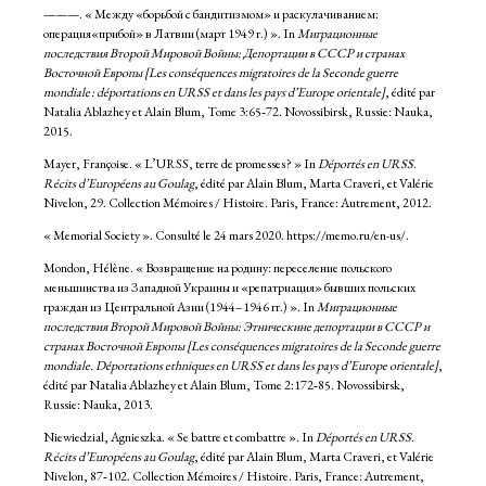
———. « Между «борьбой с бандитизмом» и раскулачиванием:
операция«прибой» в Латвии (март 1949 г.) ». In
Миграционные
последствия Второй Мировой Войны: Депортации в СССР и странах
Восточной Европы [Les conséquences migratoires de la Seconde guerre
mondiale : déportations en URSS et dans les pays d’Europe orientale]
, édité par
Natalia Ablazhey et Alain Blum, Tome 3:65‑72. Novossibirsk, Russie: Nauka,
2015.
Mayer, Françoise. « L’URSS, terre de promesses ? » In
Déportés en URSS.
Récits d’Européens au Goulag
, édité par Alain Blum, Marta Craveri, et Valérie
Nivelon, 29. Collection Mémoires / Histoire. Paris, France: Autrement, 2012.
« Memorial Society ». Consulté le 24 mars 2020. https://memo.ru/en-us/.
Mondon, Hélène. « Возвращение на родину: переселение польского
меньшинства из Западной Украины и «репатриация» бывших польских
граждан из Центральной Азии (1944–1946 гг.) ». In
Миграционные
последствия Второй Мировой Войны: Этническине депортации в СССР и
странах Восточной Европы [Les conséquences migratoires de la Seconde guerre
mondiale. Déportations ethniques en URSS et dans les pays d’Europe orientale]
,
édité par Natalia Ablazhey et Alain Blum, Tome 2:172‑85. Novossibirsk,
Russie: Nauka, 2013.
Niewiedzial, Agnieszka. « Se battre et combattre ». In
Déportés en URSS.
Récits d’Européens au Goulag
, édité par Alain Blum, Marta Craveri, et Valérie
Nivelon, 87‑102. Collection Mémoires / Histoire. Paris, France: Autrement,