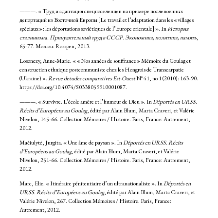
———. « Труд и адаптация спецпоселенцев на примере послевоенных
депортаций из Восточной Европы [Le travail et l’adaptation dans les « villages
spéciaux » : les déportations soviétiques de l’Europe orientale] ». In
История
сталинизма. Принудительный труд в СССР. Экономика, политика, память
,
65‑77. Moscou: Rosspen, 2013.
Losonczy, Anne-Marie. « « Nos années de souffrance » Mémoire du Goulag et
construction ethnique postcommuniste chez les Hongrois de Transcarpatie
(Ukraine) ».
Revue detudes comparatives Est-Ouest
N° 41, no 1 (2010): 163‑90.
https://doi.org/10.4074/S0338059910001087.
———. « Survivre. L’école amère et l’humour de Dieu ». In
Déportés en URSS.
Récits d’Européens au Goulag
, édité par Alain Blum, Marta Craveri, et Valérie
Nivelon, 145‑66. Collection Mémoires / Histoire. Paris, France: Autrement,
2012.
Mačiulytė, Jurgita. « Une âme de paysan ». In
Déportés en URSS. Récits
d’Européens au Goulag
, édité par Alain Blum, Marta Craveri, et Valérie
Nivelon, 251‑66. Collection Mémoires / Histoire. Paris, France: Autrement,
2012.
Marc, Elie. « Itinéraire pénitentiaire d’un ultranationaliste ». In
Déportés en
URSS. Récits d’Européens au Goulag
, édité par Alain Blum, Marta Craveri, et
Valérie Nivelon, 267. Collection Mémoires / Histoire. Paris, France:
Autrement, 2012.