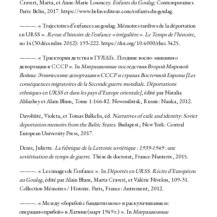
Craveri, Marta, et Anne-Marie Losonczy.
Enfants du Goulag
. Contemporaines.
Paris: Belin, 2017. https://www.belin-editeur.com/enfants-du-goulag.
———. « Trajectoires d’enfances au goulag. Mémoires tardives de la déportation
en URSS ».
Revue d’histoire de l’enfance « irrégulière ». Le Temps de l’histoire
,
no 14 (30 décembre 2012): 193‑222. https://doi.org/10.4000/rhei.3425.
———. « Траектории детства в ГУЛАГе. Поздние воспо- минания о
депортации в СССР ». In
Миграционные последствия Второй Мировой
Войны: Этническине депортации в СССР и странах Восточной Европы [Les
conséquences migratoires de la Seconde guerre mondiale. Déportations
ethniques en URSS et dans les pays d’Europe orientale]
, édité par Natalia
Ablazhey et Alain Blum, Tome 1:166‑82. Novossibirsk, Russie: Nauka, 2012.
Davoliūtė, Violeta, et Tomas Balkelis, éd.
Narratives of exile and identity: Soviet
deportation memoirs from the Baltic States
. Budapest ; New York: Central
European University Press, 2017.
Denis, Juliette.
La fabrique de la Lettonie soviétique : 1939-1949 : une
soviétisation de temps de guerre.
Thèse de doctorat, France:Nanterre, 2015.
———. « Les images de l’enfance ». In
Déportés en URSS. Récits d’Européens
au Goulag
, édité par Alain Blum, Marta Craveri, et Valérie Nivelon, 109‑31.
Collection Mémoires / Histoire. Paris, France: Autrement, 2012.
———. « Между «борьбой с бандитизмом» и раскулачиванием:
операция«прибой» в Латвии (март 1949 г.) ». In
Миграционные