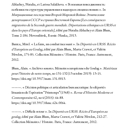
Ablazhey, Natalia, et Larissa Salakhova. « Режимная повседневность:
особенности структуры управления и надзора в спецпоселениях ». In
Миграционные последствия Второй Мировой Войны: Этническине
депортации в СССР и странах Восточной Европы [Les conséquences
migratoires de la Seconde guerre mondiale. Déportations ethniques en URSS et
dans les pays d’Europe orientale]
, édité par Natalia Ablazhey et Alain Blum,
Tome 2:186. Novossibirsk, Russie: Nauka, 2013.
Banica, Mirel. « La faim, un combat incessant ». In
Déportés en URSS. Récits
d’Européens au Goulag
, édité par Alain Blum, Marta Craveri, et Valérie
Nivelon, 175‑85. Collection Mémoires / Histoire. Paris, France: Autrement,
2012.
Blum, Alain. « Archives sonores. Mémoires européennes du Goulag ».
Matériaux
pour l’histoire de notre temps
, no 131‑132 (13 octobre 2019): 13‑15.
https://doi.org/10.3917/mate.131.0013.
———. « Décision politique et articulation bureaucratique: les déportés
lituaniens de l’opération “Printemps” (1948) ».
Revue d’Histoire Moderne et
Contemporaine
62, no 4 (2015): 64‑88.
https://doi.org/10.3917/rhmc.624.0064.
———. « Difficile retour ». In
Déportés en URSS. Récits d’Européen au
goulag
, édité par Alain Blum, Marta Craveri, et Valérie Nivelon, 212‑27.
Collection Mémoires / Histoire. Paris, France: Autrement, 2012.