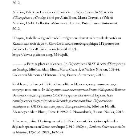
2012.
Nivelon, Valérie. « La voix des témoins ». In
Déportés en URSS. Récits
d’Européens au Goulag
, édité par Alain Blum, Marta Craveri, et Valérie
Nivelon, 16‑18. Collection Mémoires / Histoire. Paris, France: Autrement,
2012.
Ohayon, Isabelle. « Ego-récits de l’intégration : deux itinéraires de déportés au
Kazakhstan soviétique ».
Slovo
Le discours autobiographique à l’épreuve des
pouvoirs Europe-Russie-Eurasie (6 avril 2017).
https://slovo.episciences.org/3254/pdf.
———. « Faire sa place en silence ». In
Déportés en URSS. Récits d’Européens
au Goulag
, édité par Alain Blum, Marta Craveri, et Valérie Nivelon, 132‑44.
Collection Mémoires / Histoire. Paris, France: Autrement, 2012.
Salakhova, Larissa, et Tatiana Romadita. « История депортации: взгляд
изнутри и из- вне ». In
Миграционные последствия Второй Мировой Войны:
Этническине депортации в СССР и странах Восточной Европы [Les
conséquences migratoires de la Seconde guerre mondiale. Déportations
ethniques en URSS et dans les pays d’Europe orientale]
, édité par Natalia
Ablazhey et Alain Blum, Tome 1:199‑212. Novossibirsk, Russie: Nauka, 2012.
Tcherneva, Irina. Des images contre le déracinement : les photographies des
déplacés spéciaux en Union soviétique (1940-1960) »,
Genèses. Sciences sociales
et histoire
, 135-136, 2024, 143-174.