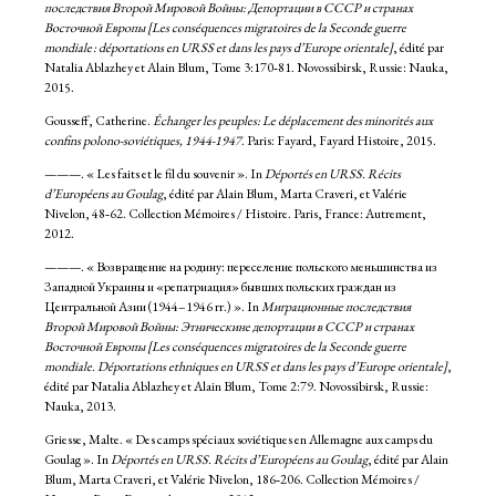
последствия Второй Мировой Войны: Депортации в СССР и странах
Восточной Европы [Les conséquences migratoires de la Seconde guerre
mondiale : déportations en URSS et dans les pays d’Europe orientale]
, édité par
Natalia Ablazhey et Alain Blum, Tome 3:170‑81. Novossibirsk, Russie: Nauka,
2015.
Gousseff, Catherine.
Échanger les peuples: Le déplacement des minorités aux
confins polono-soviétiques, 1944-1947
. Paris: Fayard, Fayard Histoire, 2015.
———. « Les faits et le fil du souvenir ». In
Déportés en URSS. Récits
d’Européens au Goulag
, édité par Alain Blum, Marta Craveri, et Valérie
Nivelon, 48‑62. Collection Mémoires / Histoire. Paris, France: Autrement,
2012.
———. « Возвращение на родину: переселение польского меньшинства из
Западной Украины и «репатриация» бывших польских граждан из
Центральной Азии (1944–1946 гг.) ». In
Миграционные последствия
Второй Мировой Войны: Этническине депортации в СССР и странах
Восточной Европы [Les conséquences migratoires de la Seconde guerre
mondiale. Déportations ethniques en URSS et dans les pays d’Europe orientale]
,
édité par Natalia Ablazhey et Alain Blum, Tome 2:79. Novossibirsk, Russie:
Nauka, 2013.
Griesse, Malte. « Des camps spéciaux soviétiques en Allemagne aux camps du
Goulag ». In
Déportés en URSS. Récits d’Européens au Goulag
, édité par Alain
Blum, Marta Craveri, et Valérie Nivelon, 186‑206. Collection Mémoires /