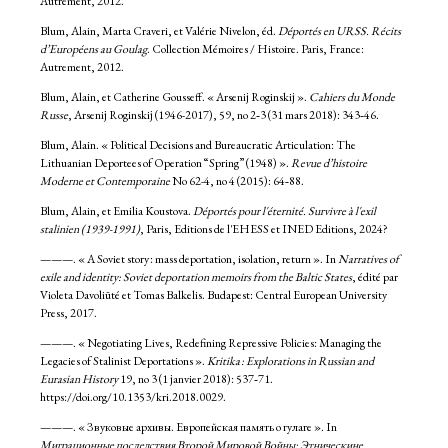
Autrement, 2012.
Blum, Alain, Marta Craveri, et Valérie Nivelon, éd.
Déportés en URSS. Récits
d’Européens au Goulag
. Collection Mémoires / Histoire. Paris, France:
Autrement, 2012.
Blum, Alain, et Catherine Gousseff. « Arsenij Roginskij ».
Cahiers du Monde
Russe
, Arsenij Roginskij (1946-2017), 59, no 2‑3 (31 mars 2018): 343‑46.
Blum, Alain. « Political Decisions and Bureaucratic Articulation: The
Lithuanian Deportees of Operation “Spring” (1948) ».
Revue d’histoire
Moderne et Contemporaine
No 62-4, no 4 (2015): 64‑88.
Blum, Alain, et Emilia Koustova.
Déportés pour l'éternité. Survivre à l'exil
stalinien (1939-1991)
, Paris, Editions de l'EHESS et INED Editions, 2024?
———. « A Soviet story : mass deportation, isolation, return ». In
Narratives of
exile and identity: Soviet deportation memoirs from the Baltic States
, édité par
Violeta Davoliūté et Tomas Balkelis. Budapest: Central European University
Press, 2017.
———. « Negotiating Lives, Redefining Repressive Policies: Managing the
Legacies of Stalinist Deportations ».
Kritika : Explorations in Russian and
Eurasian History
19, no 3 (1 janvier 2018): 537‑71.
https://doi.org/10.1353/kri.2018.0029.
———. « Звуковые архивы. Европейская память о гулаге ». In
Миграционные последствия Второй Мировой Войны: Этническине