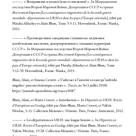
———. « Возвращение и память (вместо введения) ». In
Миграционные
последствия Второй Мировой Войны: Депортации в СССР и странах
Восточной Европы [Les conséquences migratoires de la Seconde guerre
mondiale : déportations en URSS et dans les pays d’Europe orientale]
, édité par
Natalia Ablazhey et Alain Blum, Tome 3:3‑11. Novossibrisk, Russie: Nauka,
2015.
———. « Противоречивое завершение сталинизма: медленное
освобождение населения, депортированного с западных территорий
СССР ». In
Миграционные последствия Второй Мировой Войны:
Депортации в СССР и странах Восточной Европы [Les conséquences
migratoires de la Seconde guerre mondiale : déportations en URSS et dans les
pays d’Europe orientale]
, édité par Natalia Ablazhey et Alain Blum, Tome
3:12‑30. Novossibrisk, Russie: Nauka, 2015.
Blum, Alain, et Simona Cerutti. « S’adresser à l’autorité en tant qu’individu
singulier : parcours historiques croisés ».
Tracés
, no 34 (1 juillet 2018).
https://journals.openedition.org/traces/8087.
Blum, Alain, et Marta Craveri. « Introduction ». In
Déportés en URSS. Récits
d’Européens au Goulag
, édité par Alain Blum, Marta Craveri, et Valérie
Nivelon, 5‑15. Collection Mémoires / Histoire. Paris, France: Autrement, 2012.
———. « Les déportations en URSS : une longue histoire ». In
Déportés en
URSS. Récits d’Européens au Goulag
, édité par Alain Blum, Marta Craveri, et
Valérie Nivelon, 19‑28. Collection Mémoires / Histoire. Paris, France: