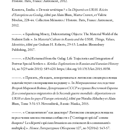
Histoire. Paris, France: Autrement, 2012.
Koustova, Emilia. « Devenir soviétique ? » In
Déportés en URSS. Récits
d’Européens au Goulag
, édité par Alain Blum, Marta Craveri, et Valérie
Nivelon, 228‑44. Collection Mémoires / Histoire. Paris, France: Autrement,
2012.
———. « Equalizing Misery, Diderentiating Objects: The Material World of the
Stalinist Exile ». In
Material Culture in Russia and the USSR. Things, Values,
Identities
, édité par Graham H. Roberts, 29‑53. London: Bloomsbury
Publishing, 2017.
———. « (Un)Returned from the Gulag: Life Trajectories and Integration of
Postwar Special Settlers ».
Kritika: Explorations in Russian and Eurasian History
16, no 3 (29 août 2015): 589‑620. https://doi.org/10.1353/kri.2015.0038.
———. « Просить, убеждать, изворачиваться: литовские спецпереселенцы
ходатайствуют о возвращении на родину ». In
Миграционные последствия
Второй Мировой Войны: Депортации в СССР и странах Восточной Европы
[Les conséquences migratoires de la Seconde guerre mondiale : déportations en
URSS et dans les pays d’Europe orientale]
, édité par Natalia Ablazhey et Alain
Blum, Tome 3:31‑53. Novossibirsk, Russie: Nauka, 2015.
———. « Спецконтигент’ как диаспора ? Литовские спецпереселенцы на
пересечении множественных сообществ » [‘Contingent spécial’ comme
diaspora ? Les déportés spéciaux lituaniens au croisement des communautés
multiples] ».
Новое Литературное Обозрение
127, no 3 (2014): 543‑57.