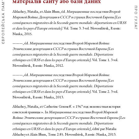
ЄВРОПЕЙСЬКА ПАМ'ЯТЬ
матеріалів сайту або бази даних
ПРО ГУЛАГ
Ablazhey, Natalia, et Alain Blum, éd.
Миграционные последствия Второй
Мировой Войны: Депортации в СССР и странах Восточной Европы [Les
conséquences migratoires de la Seconde guerre mondiale : déportations en URSS
et dans les pays d’Europe orientale]
. Vol. Tome 3. 3 vol. Novossibirsk, Russie:
Nauka, 2015.
———, éd.
Миграционные последствия Второй Мировой Войны:
Этническине депортации в СССР и странах Восточной Европы [Les
conséquences migratoires de la Seconde guerre mondiale. Déportations
ethniques en URSS et dans les pays d’Europe orientale]
. Vol. Tome 1. 3 vol.
Novossibirsk, Russie: Nauka, 2012.
———, éd.
Миграционные последствия Второй Мировой Войны:
Этническине депортации в СССР и странах Восточной Европы [Les
conséquences migratoires de la Seconde guerre mondiale. Déportations
ethniques en URSS et dans les pays d’Europe orientale]
. Vol. Tome 2. 3 vol.
Novossibirsk, Russie: Nauka, 2013.
Ablazhey, Natalia, et Catherine Gousseff. « 1947 год: неизвестная история
советской границы ». In
Миграционные последствия Второй Мировой
Войны: Этническине депортации в СССР и странах Восточной Европы [Les
conséquences migratoires de la Seconde guerre mondiale. Déportations
ethniques en URSS et dans les pays d’Europe orientale]
, édité par Natalia
Ablazhey et Alain Blum, Tome 2:85. Novossibirsk, Russie: Nauka, 2013.