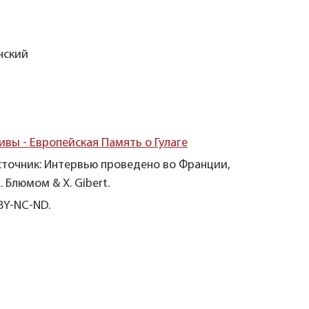
нский
ивы - Европейская Память о Гулаге
сточник: Интервью проведено во Франции,
. Блюмом & X. Gibert.
BY-NC-ND.