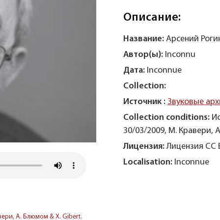
Описание:
Название:
Арсений Роги
Автор(ы):
Inconnu
Дата:
Inconnue
Collection:
Источник :
Звуковые арх
Collection conditions:
И
30/03/2009, М. Кравери, А
Лицензия:
Лицензия CC 
Localisation:
Inconnue
ри, А. Блюмом & X. Gibert.