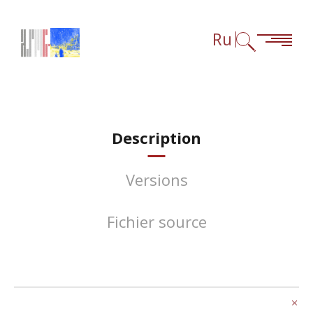
Перейти к содержанию
Перейти к навигации
Перейти к сноскам
Ru
Description
Versions
Fichier source