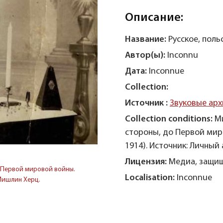
Описание:
Название:
Русское, пол
Автор(ы):
Inconnu
Дата:
Inconnue
Collection:
Источник :
Звуковые арх
Collection conditions:
М
стороны, до Первой мир
1914). Источник: Личный
Лицензия:
Медиа, защищ
 Первой мировой войны.
Localisation:
Inconnue
 Мишлин Херц.