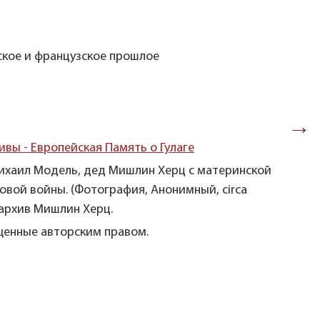
ьское и французское прошлое
→
ивы - Европейская Память о Гулаге
ихаил Модель, дед Мишлин Херц с материнской
овой войны. (Фотография, Анонимный, circa
 архив Мишлин Херц.
енные авторским правом.
Дедушка
Херц.