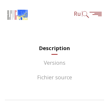
Перейти к содержанию
Перейти к навигации
Перейти к сноскам
Ru
Description
Versions
Fichier source
Назад