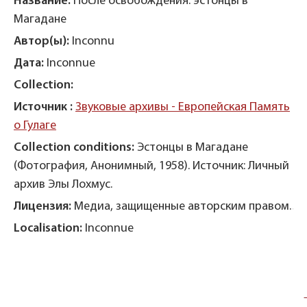
Название:
После освобождения: эстонцы в
На
Магадане
Ма
Автор(ы):
Inconnu
Ав
Дата:
Inconnue
Да
Collection:
Co
ть
Источник :
Звуковые архивы - Европейская Память
Ис
о Гулаге
о 
Collection conditions:
Эстонцы в Магадане
Co
(Фотография, Анонимный, 1958). Источник: Личный
(Ф
архив Элы Лохмус.
ар
м.
Лицензия:
Медиа, защищенные авторским правом.
Ли
Localisation:
Inconnue
Lo