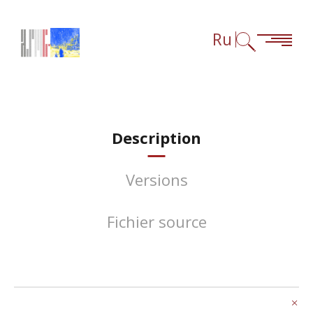
Перейти к содержанию
Перейти к навигации
Перейти к сноскам
Ru
Description
Versions
Fichier source