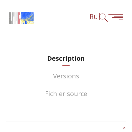
Перейти к содержанию
Перейти к навигации
Перейти к сноскам
Ru
Description
Versions
Fichier source