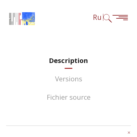
Перейти к содержанию
Перейти к навигации
Перейти к сноскам
Ru
Description
Versions
Fichier source