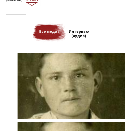
правительством в изгнании, семья Хвалиньских отправилась в
Центральную Азию. В пути умерло двое племянников Адама. В
Киргизии он потерял мать. Вместе с двумя сестрами его
отправили в польский приют в городе Токмак и там оно снова
смог пойти в школу. После возвращения в Польшу весной 1946 г.
их семья поселилась в Щецине, на «возвращенных территориях».
Все медиа
Интервью
Вынужденный зарабатывать на жизнь самостоятельно, Адам
(аудио)
вернулся к учебе и стал инженером-гидрологом. В 1961 г. он с
женой обосновался в Ополе в Силезии. Несмотря на то, что в
анкетах он упорно называл себя депортированным, Адам сделал
успешную профессиональную карьеру.