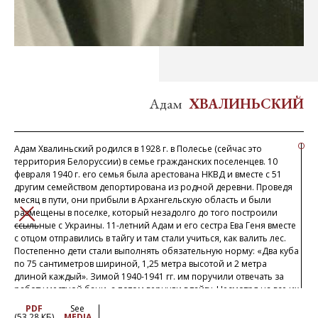
Адам
ХВАЛИНЬСКИЙ
Адам Хвалиньский родился в 1928 г. в Полесье (сейчас это
территория Белоруссии) в семье гражданских поселенцев. 10
февраля 1940 г. его семья была арестована НКВД и вместе с 51
другим семейством депортирована из родной деревни. Проведя
месяц в пути, они прибыли в Архангельскую область и были
размещены в поселке, который незадолго до того построили
ЗАКРЫТЬ
ссыльные с Украины. 11-летний Адам и его сестра Ева Геня вместе
с отцом отправились в тайгу и там стали учиться, как валить лес.
Постепенно дети стали выполнять обязательную норму: «Два куба
по 75 сантиметров шириной, 1,25 метра высотой и 2 метра
длиной каждый». Зимой 1940-1941 гг. им поручили отвечать за
работу местной бани, а потом вернули в тайгу. Несмотря на все их
усилия, голод унес маленького брата и племянницу Адама. В
PDF
See
ноябре 1941 г., узнав о соглашении между СССР и польским
(53.28 КБ)
MEDIA