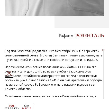
Рафаил
РОЗЕНТАЛЬ
Рафаил Розенталь родился в Риге в сентябре 1937 г. в еврейской
интеллигентной семье. Его отец был талантливым адвокатом, мать
– учительницей, и в семье они говорили по-русски и на идише.
Через несколько месяцев после аннексии Латвии СССР, на его
отца написали донос, что во время учебы на юридическом
ЗАКРЫТЬ
факультете Латвийского университета он входил в сионистскую
организацию. Ночью 14 июня 1941 г. он был арестован и осужден
на лагерный срок, а Рафаила и его мать выслали в деревню в
Томской области.
Остальные члены семьи, оставшиеся в Риге, погибли в гетто, а
некоторые были расстреляны в Румбульском лесу, где через
несколько месяцев после прихода немцев была уничтожена вся
PDF
See
(77.37 КБ)
MEDIA