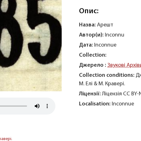
Опис:
Назва:
Арешт
Автор(и):
Inconnu
Дата:
Inconnue
Collection:
Джерело :
Звукові Архів
Collection conditions:
Дж
М. Елі & М. Кравері.
Ліцензії:
Ліцензія CC BY-
Localisation:
Inconnue
равері.