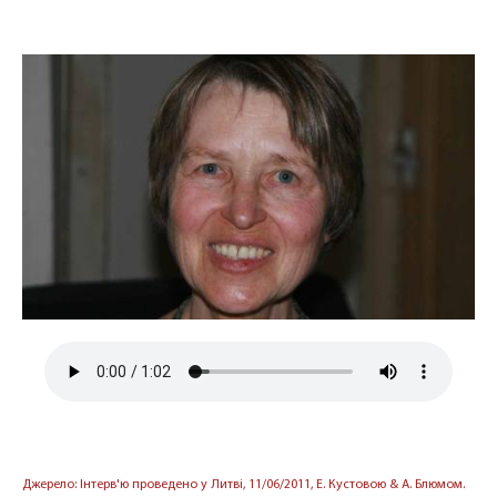
Джерело: Інтерв'ю проведено у Литві, 11/06/2011, Е. Кустовою & А. Блюмом.