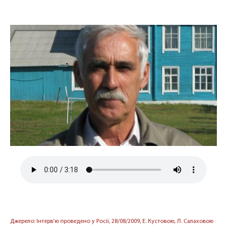
Джерело: Інтерв'ю проведено у Росії, 28/08/2009, Е. Кустовою, Л. Салаховою