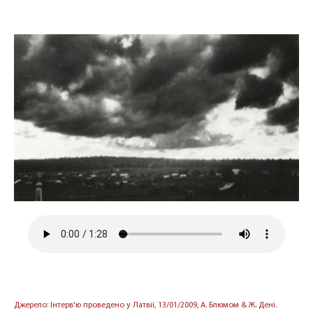
Джерело: Інтерв'ю проведено у Латвії, 13/01/2009, А. Блюмом & Ж. Дені.