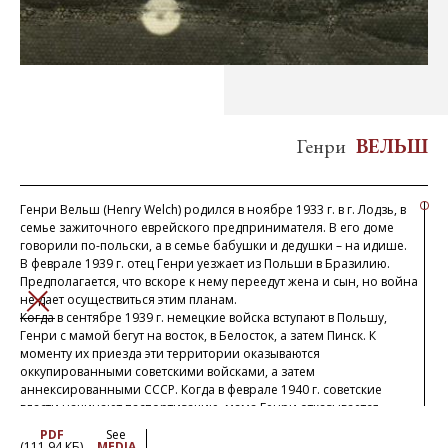
Генри
ВЕЛЬШ
Генри Вельш (Henry Welch) родился в ноябре 1933 г. в г. Лодзь, в
семье зажиточного еврейского предпринимателя. В его доме
говорили по-польски, а в семье бабушки и дедушки – на идише.
В феврале 1939 г. отец Генри уезжает из Польши в Бразилию.
Предполагается, что вскоре к нему переедут жена и сын, но война
не дает осуществиться этим планам.
ЗАКРЫТЬ
Когда в сентябре 1939 г. немецкие войска вступают в Польшу,
Генри с мамой бегут на восток, в Белосток, а затем Пинск. К
моменту их приезда эти территории оказываются
оккупированными советскими войсками, а затем
аннексированными СССР. Когда в феврале 1940 г. советские
власти начинают паспортизацию, мама Генри отказывается
принять советское гражданство. Она надеется вернуться в Лодзь,
PDF
See
где остались ее семья, дом и имущество. В июне 1940 г. к ним
(111.94 КБ)
MEDIA