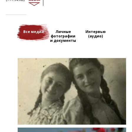
приходят сотрудники НКВД и приказывают собрать вещи и
следовать за ними.
После долгого пути их привозят в Котлас, делят на группы и
распределяют по деревням. Генри с мамой, тетей и дядей
попадают на лесозаготовки в Нерчугу (Архангельская область).
В результате амнистии «польских граждан, находящихся на
Все медиа
Личные
Интервью
советской территории» (август 1941 г.) семья Вельш переселяется
фотографии
(аудио)
и документы
из Архангельской области в Киргизию, затем переезжает в
Казахстан, а оттуда в Таджикистан.
Сюда, в Ленинабад, в августе 1945 г. приходит письмо от Салли,
тёти Генри, младшей сестры его матери. Она сообщает, что ей
единственной из всей семьи удалось вернуться живой из
Освенцима и что сейчас она находится в Лодзи и ждет вестей от
них. Через месяц мама Генри решает уехать с сыном к сестре.
После двух месяцев странствий они попадают в Лодзь, но не
находят там ни дома, ни родных. Тогда они решают навсегда
покинуть Польшу и отправляются в лагерь для перемещенных
лиц, расположенный в Германии. Оттуда они переезжают в
Израиль, затем в Бразилию, Канаду, США. В конце концов, Генри
оседает в Риме. Здесь он патентует медицинский аппарат,
который будет продаваться во всем мире и позволит ему создать
собственную компанию. Генри Вельш любит встречаться со своей
семьей: тетями, дядями, двоюродными братьями и сестрами,
разбросанными по всему миру. Раз в десять лет, в день своего
рождения он собирает их на средиземноморском острове Капри.