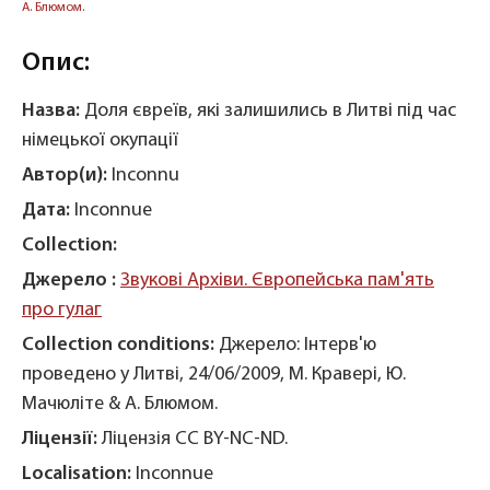
А. Блюмом.
Опис:
Назва:
Доля євреїв, які залишились в Литві під час
німецької окупації
Автор(и):
Inconnu
Дата:
Inconnue
Collection:
Джерело :
Звукові Архіви. Європейська пам'ять
про гулаг
Collection conditions:
Джерело: Інтерв'ю
проведено у Литві, 24/06/2009, М. Кравері, Ю.
Мачюліте & А. Блюмом.
Ліцензії:
Ліцензія CC BY-NC-ND.
Localisation:
Inconnue