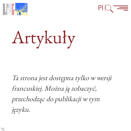
Przejdź do treści
Przejdź do menu głównego
Przejdź do linków w stopce
Pl
Artykuły
Ta strona jest dostępna tylko w wersji
francuskiej. Można ją zobaczyć,
przechodząc do
publikacji w tym
języku
.