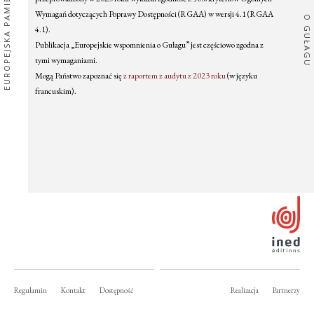
EUROPEJSKA PAMIĘĆ
Wymagań dotyczących Poprawy Dostępności (RGAA) w wersji 4.1 (RGAA
O GUŁAGU
4.1).
Publikacja „Europejskie wspomnienia o Gułagu” jest częściowo zgodna z
tymi wymaganiami.
Mogą Państwo zapoznać się
z raportem z audytu z 2023 roku
(w języku
francuskim).
Regulamin
Kontakt
Dostępność
Realizacja
Partnerzy