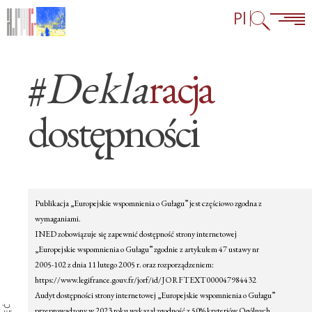
Przejdź do treści
Przejdź do menu głównego
Przejdź do linków w stopce
Pl
#
Dekla
racja
dostępności
Blocks
Publikacja „Europejskie wspomnienia o Gułagu” jest częściowo zgodna z
wymaganiami.
INED zobowiązuje się zapewnić dostępność strony internetowej
„Europejskie wspomnienia o Gułagu” zgodnie z artykułem 47 ustawy nr
2005-102 z dnia 11 lutego 2005 r. oraz rozporządzeniem:
https://www.legifrance.gouv.fr/jorf/id/JORFTEXT000047984432
Audyt dostępności strony internetowej „Europejskie wspomnienia o Gułagu”
przeprowadzony w 2023 roku wykazał zgodność z 50% kryteriów Ogólnych