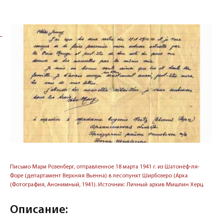
←
Письмо Мари Розенберг, отправленное 18 марта 1941 г. из Шатонёф-ля-
Отк
Форе (департамент Верхняя Вьенна) в лесопункт Ширбозеро (Арха
дос
(Фотография, Анонимный, 1941). Источник: Личный архив Мишлин Херц.
Лич
Описание:
О