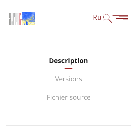
Перейти к содержанию
Перейти к навигации
Перейти к сноскам
Ru
Description
Versions
Fichier source