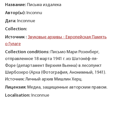
Название:
Письма издалека
На
Автор(ы):
Inconnu
Ав
Дата:
Inconnue
Да
Collection:
Co
ть
Источник :
Звуковые архивы - Европейская Память
Ис
о Гулаге
о 
и,
Collection conditions:
Письмо Мари Розенберг,
Co
отправленное 18 марта 1941 г. из Шатонёф-ля-
ма
Форе (департамент Верхняя Вьенна) в лесопункт
до
Ширбозеро (Арха (Фотография, Анонимный, 1941).
Ан
Источник: Личный архив Мишлин Херц.
Ми
м.
Лицензия:
Медиа, защищенные авторским правом.
Ли
Localisation:
Inconnue
Lo