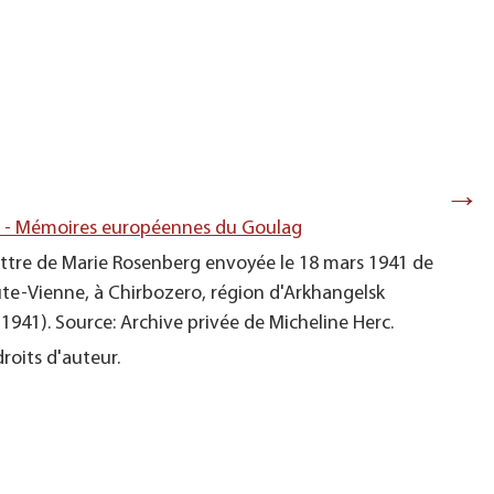
→
s - Mémoires européennes du Goulag
ttre de Marie Rosenberg envoyée le 18 mars 1941 de
te-Vienne, à Chirbozero, région d'Arkhangelsk
941). Source: Archive privée de Micheline Herc.
roits d'auteur.
Recto d'u
(Photogr