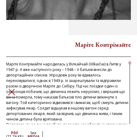
Маріте Контрімайте
Маріте Контрімайте народилась у Вілкайчай (Vilkaičiai) в Литві у
1947 р. А вже наступного року – 1948 – її батьків внесли до
депортаційних списків. Упродовж року їм вдавалось
переховуватися, однак в 1949 р. їх заарештували та відправили
разом із дворічною Маріте до Сибіру. Під час поїздки один із
охоронців побачив, що дівчинка лежить нерухомо, і вирішив що
ЗАКРИТИ
вона померла, тому наказав батькові тіло дитини викинути з
вагону. Той категорично відмовився і вимагав, щоб смерть дитини
зафіксував лікар. Солдат відшукав в іншому вагоні серед
депортованих лікаря, який засвідчив, що дівчинка жива, і таким
чином дитина була врятована.
Після того, як родина прибула до Іркутської області, їх спрямували
до села Бодайбо. Лікар, який врятував Маріте у поїзді, також
PDF
See
опинився у цьому ж селищі. Він багато разів допомагав родині,
(71.76 КБ)
MEDIA