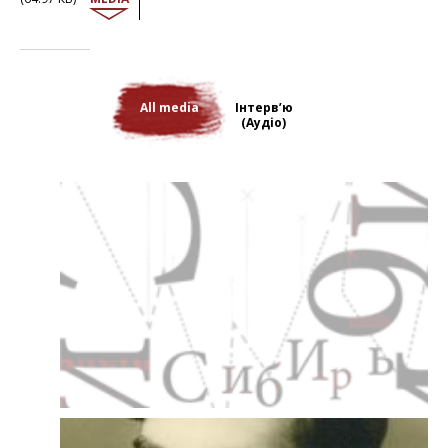
Зрештою, його засудили до 10 років виправно-трудових таборів
як давнього учасника ворожої Радянському Союзу організації. У
червні 1945 р. Зиґмунда Туржанського перевели до львівської
в'язниці і того ж року депортували до Казахстану. Він був
змушений три дні йти пішки до першого місця депортації – села
Зарік.
All media
Інтерв’ю
Зиґмунду довелося перебувати у трьох різних місцях Карлагу:
(Аудіо)
окрім Заріку, його депортували до села Бурми, де він перебуває в
ув'язненні з 1945 по 1946 рр., та з 1947 р. – у Жезказгані. У Бурмі він
виконував менш виснажливу роботу, працюючи в бухгалтерії.
Однак, в Жезказгані умови життя різко змінюються. Зиґмунда був
вражений тотальним наглядом. Тим не менш, завдяки
солідарним відносинам між ув'язненими, він влаштувався на
роботу помічником лікаря в таборі. Переїзди з одного табору до
іншого, пошуки посад, які б дозволили хоч якось забезпечити
виживання – таким було життя Зиґмунда Туржанського.
Після смерті Сталіна він опиняється серед звільнених в'язнів.
Однак місцева влада переконує його залишитися працювати вже
вільним робітником. Зиґмунд погодився і почав працювати на
кар'єрі, а згодом – у відділі постачання. Його звільнення було
нібито подвійним: лише у 1955 р. польські робітники, які
працювали у Жезказгані, вирішили все-таки повернутися до
Польщі.
До 1956 р. Зиґмунд Туржанський займався приготуваннями до
від’їзду, і, нарешті, в 1957 р. він повернувся до Варшави. Зиґмунд