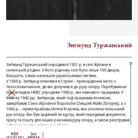
Зиґмунд Туржанський
Зиґмунд Туржанський народився 1921 р. в селі Жупани в
селянській родині. У його рідному селі було лише 160 дворів,
більшість з яких належали українськими сім'ями.
У 1939 р. Зиґмунд опинявся в Стрию – прикордонне місто з
Чехословаччиною, де він долучився до руху опору. Перебуваючи
під наглядом НКВС упродовж 1940 р., він навчався і працював. У
ЗАКРИТИ
1941 та 1942 рр. Зиґмунда, який тоді працював лісником,
завербував Союз збройної боротьби (Związek Walki Zbrojnej), а з
1942 р. – Армія Крайова (Armia Krajowa), яка очолила польський
рух опору. Він був задіяний як кур’єр, який передавав документи,
пресу та пошту для інших учасників руху опору, а також реєстрував
інформацію про залізничний рух.
Після приходу Червоної армії, у липні 1944 р., Зиґмунд був
PDF
See
заарештований у Стрию і упродовж року перебував у в’язниці.
(64.97 КБ)
MEDIA