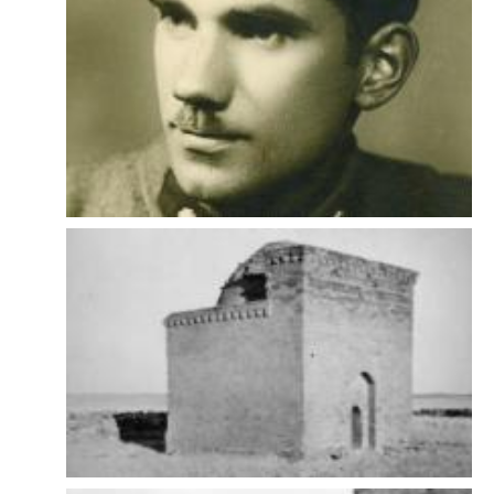
оселився в Глубчицях (невелике містечко біля польсько-чеського
кордону), де почав працювати бухгалтером на місцевому
пивоварному заводі.
Інтерв'ю з Зиґмундом Туржанським провела у 2010 р. Аґнєшка
Нєвєдзял.