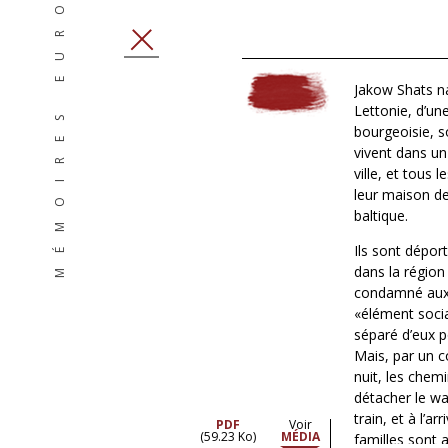
MÉMOIRES EUROPÉENNES
FERMER
Jakow Shats na
Lettonie, d’une
bourgeoisie, s
vivent dans u
ville, et tous l
leur maison de
baltique.
Ils sont déport
dans la région
condamné aux
«élément soci
séparé d’eux 
Mais, par un 
nuit, les chem
détacher le w
train, et à l’
PDF
Voir
(59.23 Ko)
MÉDIA
familles sont 