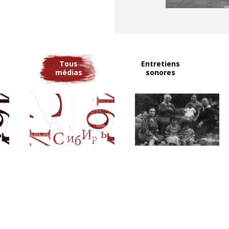
nt assignés aux travaux
kow passe ses journées dans
r faute de vêtements
 pas sortir ni aller à l’école.
e, les journée sont longues
Tous
Entretiens
détresse de ses parents
médias
sonores
ie du garçon qui, l’été,
travaux agricoles pour aider
rvivre dans ces difficiles
rre.
rnel est journaliste et
 de la guerre à les faire
puyant sur les activités de
 père de Jakow a exercé en
sonniers politiques dans la
nt-guerre.
t autorisés à rentrer à Riga,
ent pas leur appartement,
ourra reprendre son travail