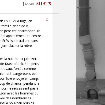
Jacow
SHATS
ît en 1929 à Riga, en
 famille aisée de la
on père est pharmacien. Ils
n bel appartement du centre
es étés ils s’installent dans
 Jurmala, sur la mère
és la nuit du 14 juin 1941,
 de Krasnoïarsk. Son père,
 travaux forcés comme
alement dangereux», est
pour être envoyé en camp.
coup de chance, pendant la
inots ne réussissent pas à
agon avec les hommes du
arrivée des nombreuses
ainsi à nouveau réunies.