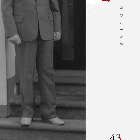
DU GOULAG
suivan
4
3