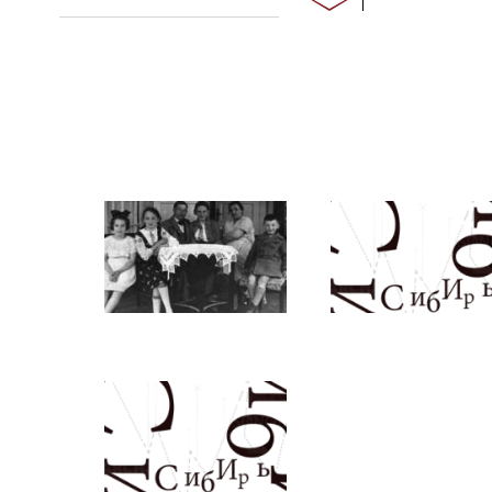
Ses parents so
forestiers, Ja
la baraque, ca
chauds il ne peu
La vie est dur
et tristes, la 
bouleverse la v
participe aux 
la famille à su
années de gue
Son oncle pate
réussit à la fin
libérer en s’ap
mécène que le
faveur des pri
Lettonie d’ava
En 1946 ils son
ils ne retrouv
mais le père p