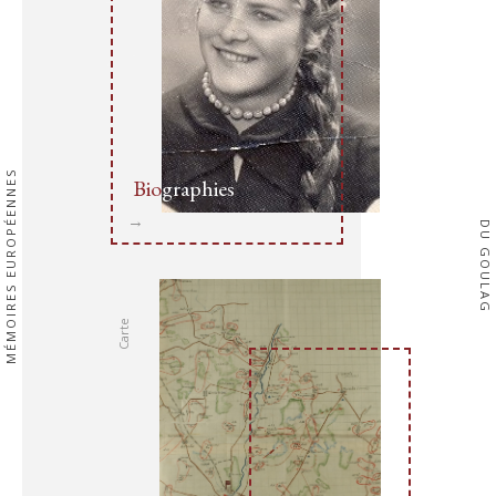
MÉMOIRES EUROPÉENNES
Bio
graphies
→
Page
DU GOULAG
suivante
Carto
graphie
Carte