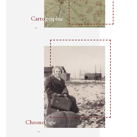
Carto
graphie
→
Page
suivante
Chrono
logie
Chrono
logie
→
Page