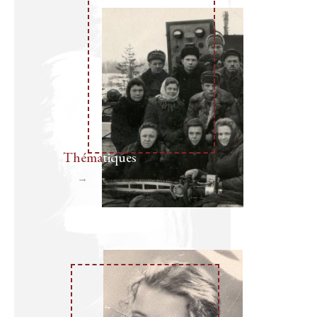
Théma
tiques
Théma
tiques
→
Page
suivante
Bio
graphies