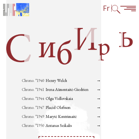
Aller au contenu
Aller à la navigation
Consulter les liens en bas de page
Fr
→
Chrono. °1940
Henry Welch
Page
suivante
→
Chrono. °1941
Irena Ašmontaitė-Giedrien
Page
suivante
→
Chrono. °1944
Olga Vidlovskaia
Page
suivante
→
Chrono. °1947
Placid Olofsson
Page
suivante
→
Chrono. °1949
Marytė Kontrimaitė
Page
suivante
→
Chrono. °1950
Antanas Seikalis
Page
suivante