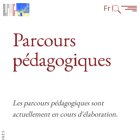
Aller au contenu
Aller à la navigation
Consulter les liens en bas de page
Fr
Parcours
pédagogiques
Les parcours pédagogiques sont
actuellement en cours d'élaboration.