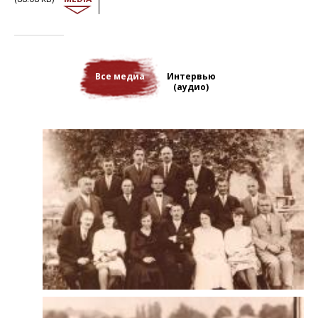
пришлось работать на строительстве ирригационных каналов.
Оказавшись в полной изоляции, они лишь спустя долгое время
узнали о создании Союза польских патриотов, с которым София
вступила в контакт. Союз помог им оказаться поближе к Польше, и
они поселились в Смеле в центральной Украине. София сначала
работала шофером на заводе, а потом в заводских бюро. В марте
Все медиа
Интервью
1946, оказавшись во Вроцлаве (Силезия), который теперь стал
(аудио)
частью Польши, они не могли найти ни жилья, ни работы. Узнав
о том, что ее муж погиб в бою во время обороны Варшавы, мать
Софии погрузилась в депрессию, от которой так никогда не
оправилась, и Софии пришлось взять на себя заботу о
пропитании. Она закончила учебу на вечерних курсах, активно
участвовала в деятельности оппозиционных кругов и в 1989 г.
стала одним из инициаторов создания Союза сибиряков. Ее
мемуары были одними из первых опубликованы в открытой
печати.