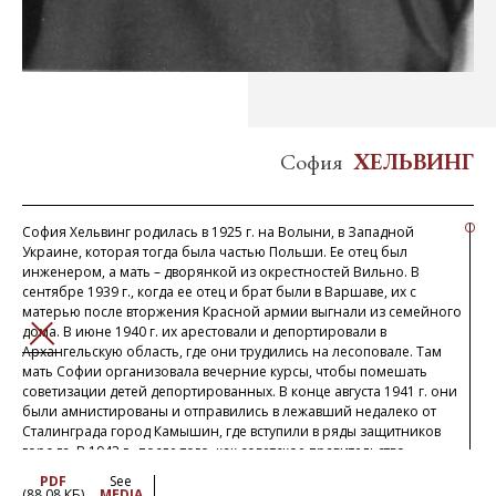
София
ХЕЛЬВИНГ
София Хельвинг родилась в 1925 г. на Волыни, в Западной
Украине, которая тогда была частью Польши. Ее отец был
инженером, а мать – дворянкой из окрестностей Вильно. В
сентябре 1939 г., когда ее отец и брат были в Варшаве, их с
матерью после вторжения Красной армии выгнали из семейного
дома. В июне 1940 г. их арестовали и депортировали в
ЗАКРЫТЬ
Архангельскую область, где они трудились на лесоповале. Там
мать Софии организовала вечерние курсы, чтобы помешать
советизации детей депортированных. В конце августа 1941 г. они
были амнистированы и отправились в лежавший недалеко от
Сталинграда город Камышин, где вступили в ряды защитников
города. В 1942 г., после того, как советское правительство
разорвало отношения с польским правительством в изгнании,
PDF
See
они вновь были арестованы и отправлены в Казахстан, где им
(88.08 КБ)
MEDIA