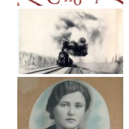
освобожденных советскими войсками (в Югославии, Болгарии,
Чехословакии) и стран-союзниц Германии (Венгрии, Румынии).
В Венгрии и Чехословакии систематическим
преследованиям подвергались лица, которые могли помешать
установлению коммунистическогоо режима, а в пограничных с
Украиной районах осуществлялись массовые перемещения
населения. В Германии и Венгрии советские органы устраивали
облавы на молодых мужчин и женщин и отправляли их в лагеря
на территории СССР, где им предстояло принудительное участие
в восстановлении разрушенного народного хозяйства.