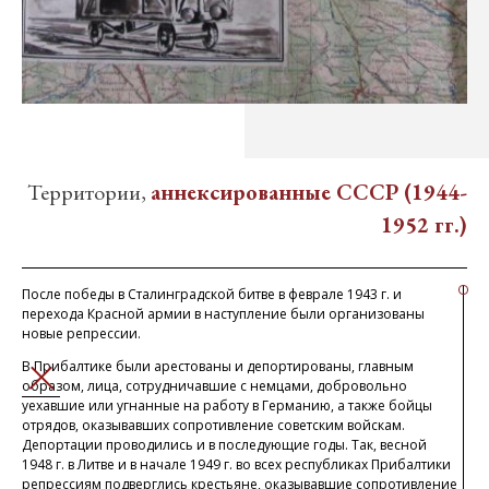
Территории,
аннексированные СССР (1944-
1952 гг.)
После победы в Сталинградской битве в феврале 1943 г. и
перехода Красной армии в наступление были организованы
новые репрессии.
В Прибалтике были арестованы и депортированы, главным
ЗАКРЫТЬ
образом, лица, сотрудничавшие с немцами, добровольно
уехавшие или угнанные на работу в Германию, а также бойцы
отрядов, оказывавших сопротивление советским войскам.
Депортации проводились и в последующие годы. Так, весной
1948 г. в Литве и в начале 1949 г. во всех республиках Прибалтики
репрессиям подверглись крестьяне, оказывавшие сопротивление