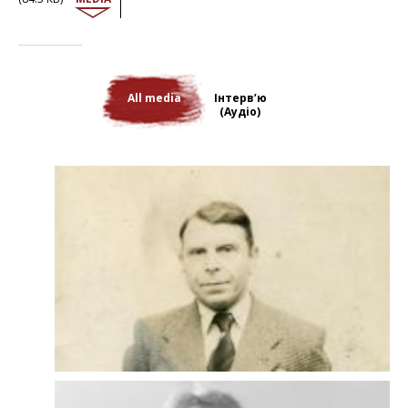
Яніна відмовилась від радянського громадянства, її засудили до
примусових робіт в таборі, що знаходився у Котлаському районі.
Після звільнення у 1944 р. її відправили до Харкова (Україна) – саме
звідти вона відправилась до Польщі після війни. Втім, ніхто не
чекав на повернення Яніни. Вона оселилася у тітки по
материнській лінії, але через недоброзичливе ставлення з боку
All media
Інтерв’ю
родички, Яніні довелося дуже швидко вийти заміж. Завдяки
(Аудіо)
допомозі батькового друга, який жив тоді в Англії, їй пощастило
працевлаштуватися продавчинею до крамниці. Він також допоміг
Яніні відшукати своїх братів та сестер. З наймолодшою сестрою їй
вдалось побачитися лише через п’ятдесят років після розлуки.
Яніна живе разом з однією з трьох своїх доньок. Залишаючись
вірною собі, вона продовжує жорстко критикувати владу, оскільки
несправедливість її коробить.
L'entretien avec Janina Borysewicz a été conduit en 2011 par Anieszka
Niewiedzal.