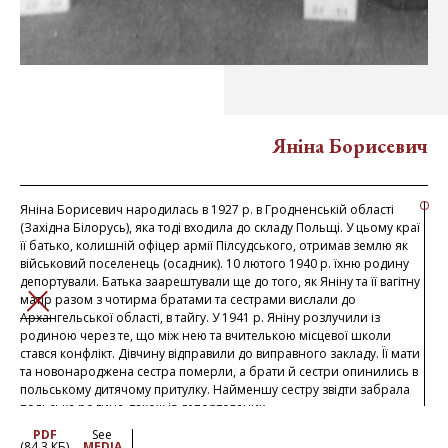
Яніна Борисевич
Яніна Борисевич народилась в 1927 р. в Гродненській області
(Західна Білорусь), яка тоді входила до складу Польщі. У цьому краї
її батько, колишній офіцер армії Пілсудського, отримав землю як
військовий поселенець (осадник). 10 лютого 1940 р. їхню родину
депортували. Батька заарештували ще до того, як Яніну та її вагітну
матір разом з чотирма братами та сестрами вислали до
ЗАКРИТИ
Архангельської області, в тайгу. У 1941 р. Яніну розлучили із
родиною через те, що між нею та вчителькою місцевої школи
стався конфлікт. Дівчину відправили до виправного закладу. Її мати
та новонароджена сестра померли, а брати й сестри опинились в
польському дитячому притулку. Найменшу сестру звідти забрала
польська родина, також із депортованих.
У 1943 р. Яніні вдалося потрапити до того ж притулку, де вже були
PDF
See
її брати та сестри, але невдовзі його розформували. Оскільки
(84.3 КБ)
MEDIA