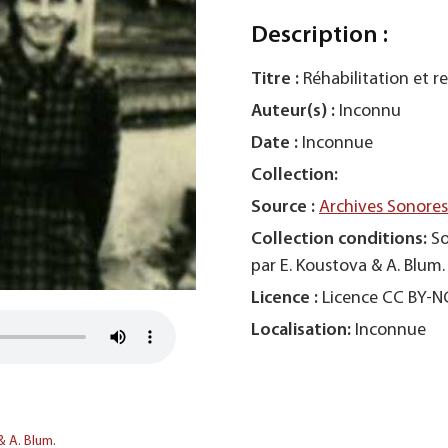
Description :
Titre :
Réhabilitation et r
Auteur(s) :
Inconnu
Date :
Inconnue
Collection:
Source :
Archives Sonore
Collection conditions:
So
par E. Koustova & A. Blum.
Licence :
Licence CC BY-
Localisation:
Inconnue
& A. Blum.