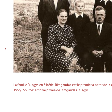
←
Dev -
La famille Ruzgys en Sibérie. Rimgaudas est le premier à partir de l
1956). Source: Archive privée de Rimgaudas Ruzgys.