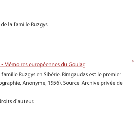
 de la famille Ruzgys
→
s - Mémoires européennes du Goulag
 famille Ruzgys en Sibérie. Rimgaudas est le premier
otographie, Anonyme, 1956). Source: Archive privée de
roits d'auteur.
Le départ
2012). S