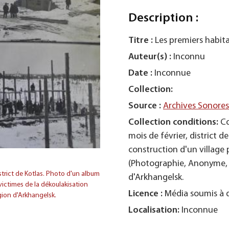
Description :
Titre :
Les premiers habit
Auteur(s) :
Inconnu
Date :
Inconnue
Collection:
Source :
Archives Sonore
Collection conditions:
Co
mois de février, district d
construction d'un village 
(Photographie, Anonyme, 1
strict de Kotlas. Photo d'un album
d'Arkhangelsk.
 victimes de la dékoulakisation
Licence :
Média soumis à d
gion d'Arkhangelsk.
Localisation:
Inconnue