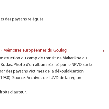
ats des paysans relégués
→
s - Mémoires européennes du Goulag
nstruction du camp de transit de Makarikha au
e Kotlas. Photo d'un album réalisé par le NKVD sur la
par des paysans victimes de la dékoulakisation
930). Source: Archives de l'UVD de la région
Entrepôt
album réa
roits d'auteur.
dékoulak
d'Arkhan