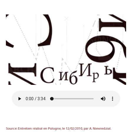
Source: Entretien réalisé en Pologne, le 12/02/2010, par A. Niewiedzial.