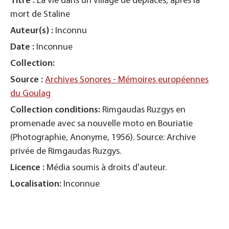
Titre :
La vie dans un village de déplacés, après la
Ti
mort de Staline
mo
Auteur(s) :
Inconnu
Au
Date :
Inconnue
Da
Collection:
Co
Source :
Archives Sonores - Mémoires européennes
So
du Goulag
du
gys
Collection conditions:
Rimgaudas Ruzgys en
Co
promenade avec sa nouvelle moto en Bouriatie
li
(Photographie, Anonyme, 1956). Source: Archive
Am
privée de Rimgaudas Ruzgys.
Ar
Licence :
Média soumis à droits d'auteur.
Li
Localisation:
Inconnue
Lo