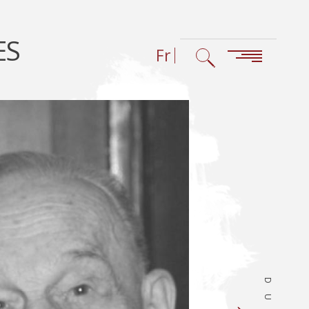
ES
Fr
Biogra
→