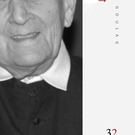
DU GOULAG
suivan
3
2