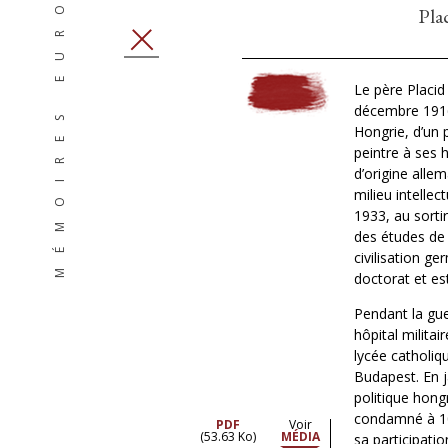
MÉMOIRES EUROPÉENNES
Pla
FERMER
Le père Placid
décembre 191
Hongrie, d’un 
peintre à ses 
d’origine allem
milieu intellec
1933, au sortir 
des études de 
civilisation ge
doctorat et es
Pendant la gue
hôpital militai
lycée catholiq
Budapest. En j
politique hongro
condamné à 10
PDF
Voir
(53.63 Ko)
MÉDIA
sa participatio