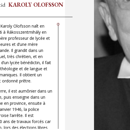
cid
KAROLY OLOFSSON
 Karoly Olofsson naît en
6 à Rákosszentmihály en
père professeur de lycée et
heures et d’une mère
ande. Il grandit dans un
tuel, très chrétien, et en
d’un lycée bénédictin, il fait
théologie et de langue et
rmaniques. Il obtient un
t ordonné prêtre.
rre, il est aumônier dans un
re, puis enseigne dans un
ue en province, ensuite à
anvier 1946, la police
ise l’arrête. Il est
 ans de travaux forcés car
n, lors des élections libres