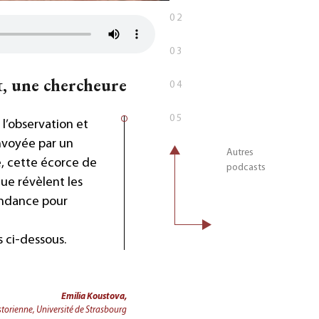
02
03
, une chercheure
04
05
l’observation et
envoyée par un
Autres
é, cette écorce de
podcasts
ue révèlent les
ondance pour
s ci-dessous.
Emilia Koustova,
storienne, Université de Strasbourg