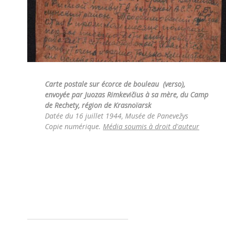
Carte postale sur écorce de bouleau (verso),
envoyée par Juozas Rimkevičius à sa mère, du Camp
de Rechety, région de Krasnoïarsk
Datée du 16 juillet 1944, Musée de Panevežys
Copie numérique.
Média soumis à droit d'auteur