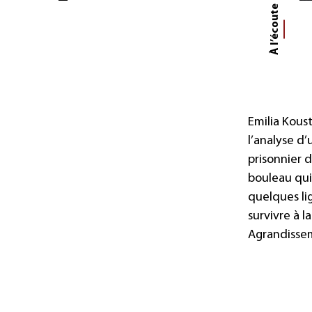
e
à
l
’
é
c
o
u
t
Emilia Kous
l’analyse d
prisonnier 
bouleau qui
quelques li
survivre à l
Agrandissem