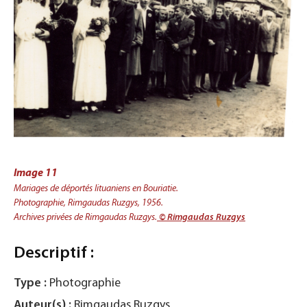
Image 11
Mariages de déportés lituaniens en Bouriatie.
Photographie,
Rimgaudas Ruzgys, 1956.
Archives privées de Rimgaudas Ruzgys.
© Rimgaudas Ruzgys
Descriptif :
Type :
Photographie
Auteur(s) :
Rimgaudas Ruzgys