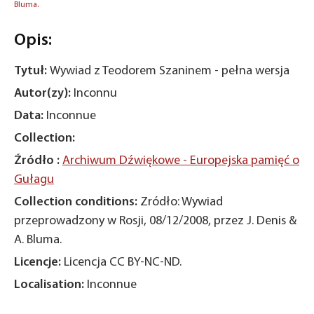
Bluma.
Opis:
Tytuł:
Wywiad z Teodorem Szaninem - pełna wersja
Autor(zy):
Inconnu
Data:
Inconnue
Collection:
Źródło :
Archiwum Dźwiękowe - Europejska pamięć o
Gułagu
Collection conditions:
Zródło: Wywiad
przeprowadzony w Rosji, 08/12/2008, przez J. Denis &
A. Bluma.
Licencje:
Licencja CC BY-NC-ND.
Localisation:
Inconnue