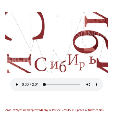
Zródło: Wywiad przeprowadzony w Polsce, 22/04/2011, przez A. Niewiedzial.