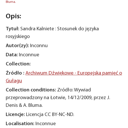
Bluma.
Opis:
Tytuł:
Sandra Kalniete : Stosunek do języka
rosyjskiego
Autor(zy):
Inconnu
Data:
Inconnue
Collection:
Źródło :
Archiwum Dźwiękowe - Europejska pamięć o
Gułagu
Collection conditions:
Zródło: Wywiad
przeprowadzony na Łotwie, 14/12/2009, przez J.
Denis & A. Bluma.
Licencje:
Licencja CC BY-NC-ND.
Localisation:
Inconnue