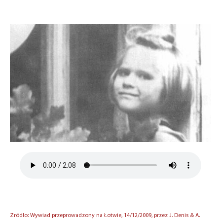
Zródło: Wywiad przeprowadzony na Łotwie, 14/12/2009, przez J. Denis & A.