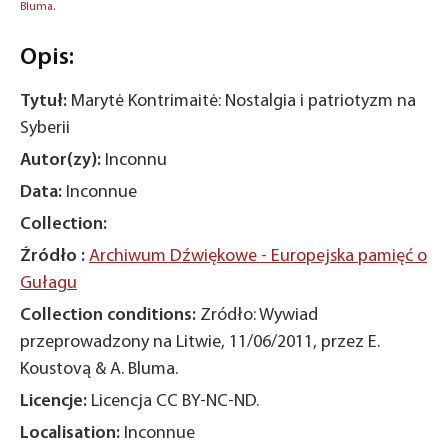
Bluma.
Opis:
Tytuł:
Marytė Kontrimaitė: Nostalgia i patriotyzm na
Syberii
Autor(zy):
Inconnu
Data:
Inconnue
Collection:
Źródło :
Archiwum Dźwiękowe - Europejska pamięć o
Gułagu
Collection conditions:
Zródło: Wywiad
przeprowadzony na Litwie, 11/06/2011, przez E.
Koustovą & A. Bluma.
Licencje:
Licencja CC BY-NC-ND.
Localisation:
Inconnue