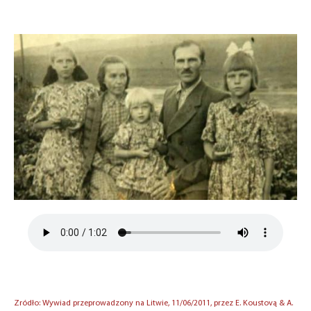
Zródło: Wywiad przeprowadzony na Litwie, 11/06/2011, przez E. Koustovą & A.